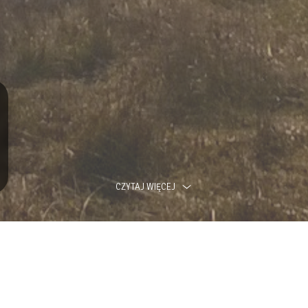
CZYTAJ WIĘCEJ
Willa Eden - Krynica-Zdrój
nicy-Zdroju. Oferujemy komfortowe pokoje w budynku zlokalizowanym u podnó
ku krynickiego i Pijalni Głównej. Atrakcyjna lokalizacja naszego obiekt