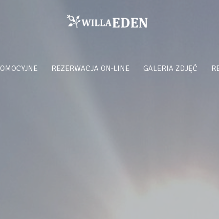
ROMOCYJNE
REZERWACJA ON‑LINE
GALERIA ZDJĘĆ
R