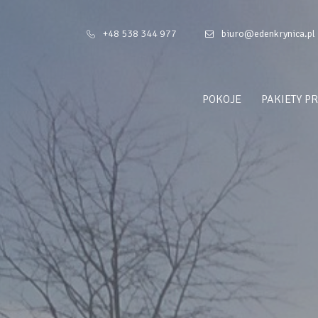
+48 538 344 977
biuro@edenkrynica.pl
POKOJE
PAKIETY P