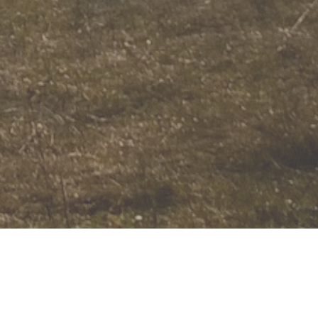
ża Góry Parkowej. Nasza willa znajduję się 500 metrów od
u wręcz zachęca do bliższego poznania okolicy i pieszych