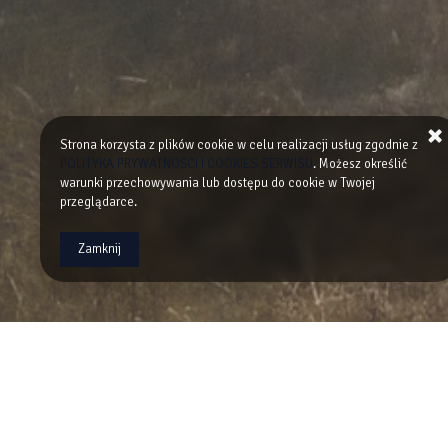
Strona korzysta z plików cookie w celu realizacji usług zgodnie z
POLITYKA PRYWATNOŚCI I COOKIES SERWISU
. Możesz określić
warunki przechowywania lub dostępu do cookie w Twojej
przeglądarce.
Zamknij
Willa Eden to obiekt, który oferuje tanie noclegi w Kry
Głównego Szlaku Beskidzkiego oraz około 1,5 km od depta